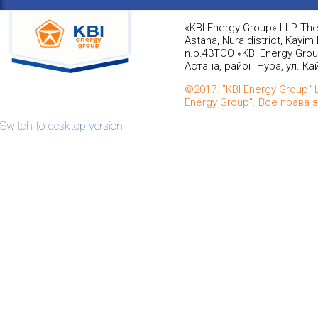
«KBI Energy Group» LLP The
Astana, Nura district, Kayim
n.p.43
ТОО «KBI Energy Gro
Астана, район Нура, ул. К
©2017. "KBI Energy Group" L
Energy Group". Все права
Switch to desktop version