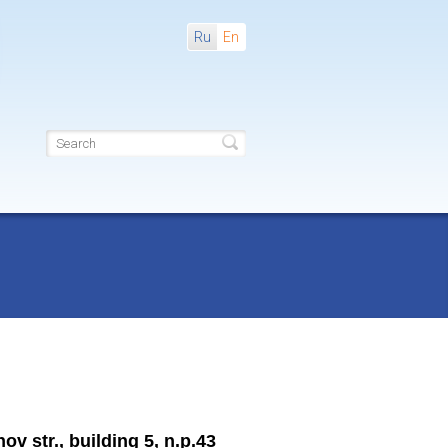
Ru
En
 str., building 5, n.p.43